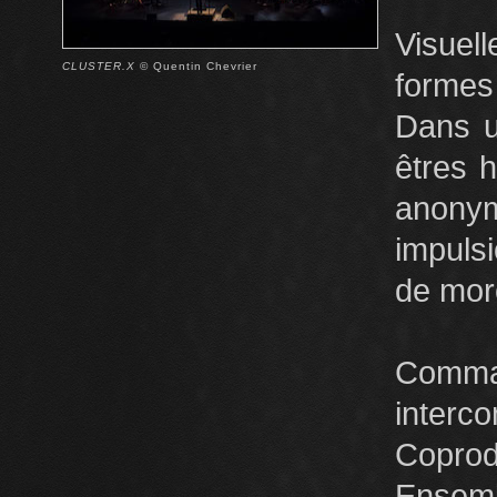
Visuel
CLUSTER.X
© Quentin Chevrier
formes 
Dans u
êtres 
anony
impulsi
de mor
Com
interco
Copro
Ensemb