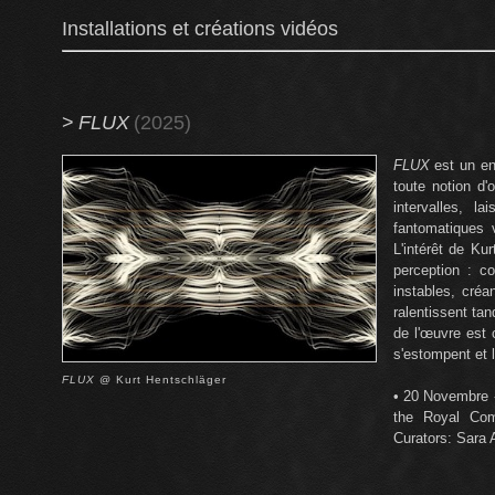
Installations et créations vidéos
>
FLUX
(2025)
FLUX
est un en
toute notion d'
intervalles, 
fantomatiques 
L'intérêt de Ku
perception : c
instables, cré
ralentissent tan
de l'œuvre est 
s'estompent et 
FLUX
@ Kurt Hentschläger
• 20 Novembre 
the Royal Com
Curators: Sara 