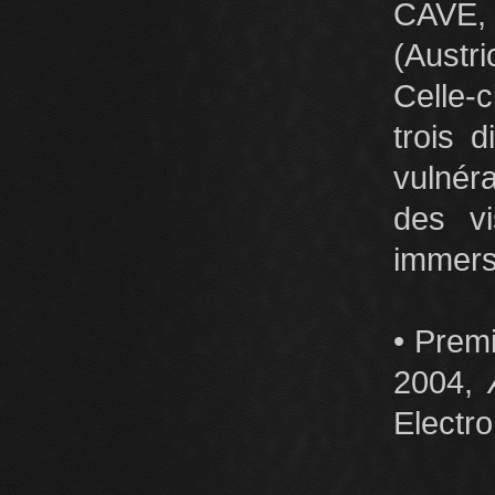
CAVE,
(Austr
Celle-c
trois 
vulnér
des vi
immersi
• Prem
2004,
Electro