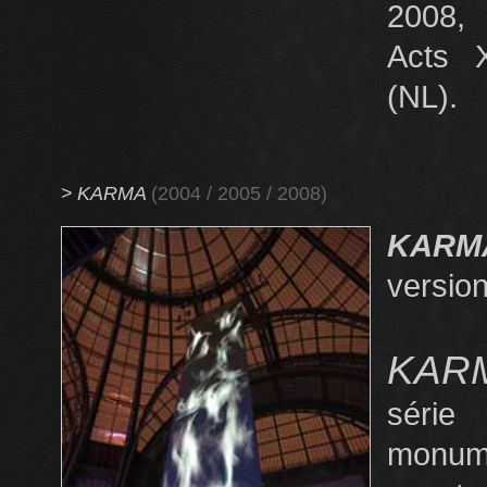
2008
Acts X
(NL).
>
KARMA
(2004 / 2005 / 2008)
KAR
version
KAR
séri
monume