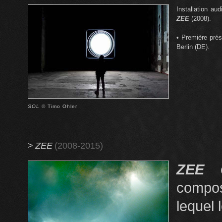
Installation au
ZEE
(2008).
• Première prés
Berlin (DE).
SOL
© Timo Ohler
>
ZEE
(2008-2015)
ZEE
es
compos
lequel 