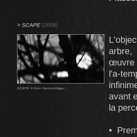
>
SCAPE
(2008)
L'obje
arbre,
œuvre 
l'a-te
infinim
SCAPE
© Kurt Hentschläger
avant e
la perc
• Prem