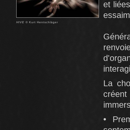
et liée
essaim
HIVE
© Kurt Hentschläger
Généra
renvoi
d'org
intera
La cho
créen
immersi
• Prem