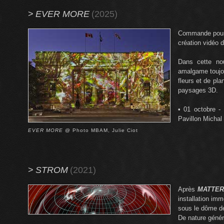
>
EVER MORE
(2025)
Commande pour
création vidéo 
Dans cette nou
amalgame toujou
fleurs et de pl
paysages 3D.
• 01 octobre -
Pavillon Michal
EVER MORE
@ Photo MBAM, Julie Ciot
>
STROM
(2021)
Après
MATTE
installation im
sous le dôme d
De nature génér