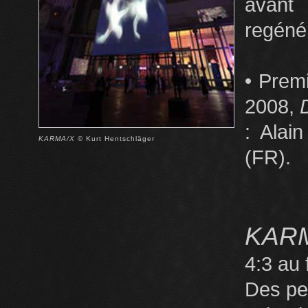
avant 
regéné
• Prem
2008,
: Alai
KARMA/X
© Kurt Hentschläger
(FR).
KARM
4:3 au 
Des pe