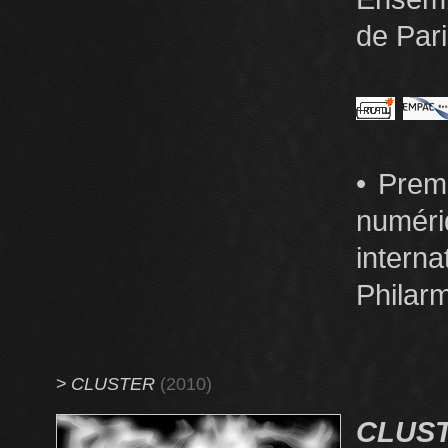
de Pari
• Prem
numé
intern
Philarm
>
CLUSTER
(2010)
CLUS