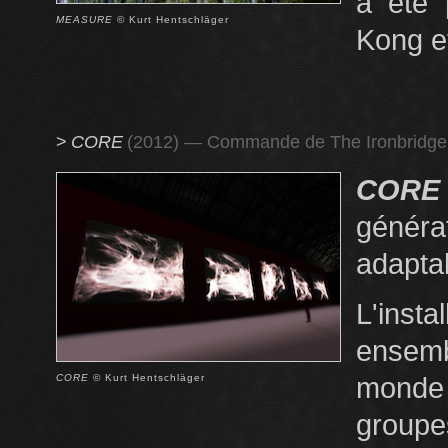
a été 
MEASURE
© Kurt Hentschläger
Kong e
>
CORE
(2012) — Commande de The Ironbridge
COR
génér
adaptab
L'ins
ensem
CORE
© Kurt Hentschläger
monde
groupe