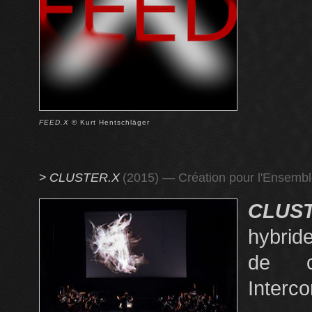
FEED.X
© Kurt Hentschläger
>
CLUSTER.X
(2015) — Création pour l'Ensemb
CLUST
hybrid
de co
Interc