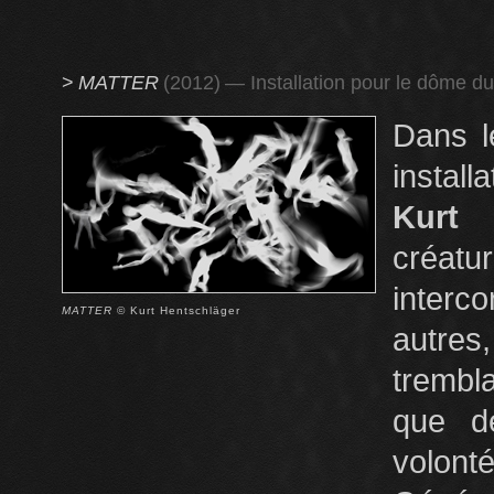
>
MATTER
(2012)
— Installation pour le dôme d
Dans l
instal
Kurt 
créatu
interc
MATTER
© Kurt Hentschläger
autre
trembl
que de
volonté