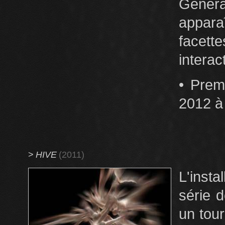
Génér
appara
facett
interac
• Prem
2012 à
>
HIVE
(2011)
L'insta
série 
un tou