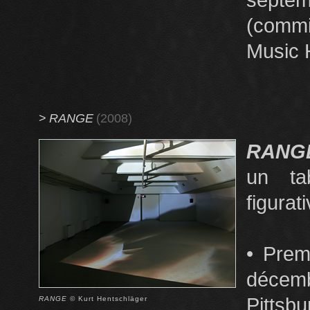
sept
(commi
Music 
>
RANGE
(2008)
RAN
un ta
figurat
• Prem
décemb
Pittsbu
RANGE
© Kurt Hentschläger