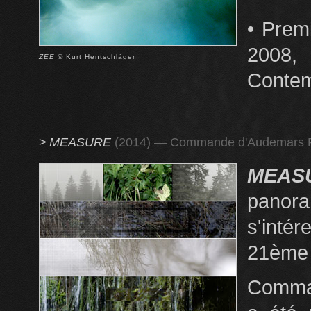
• Premi
200
ZEE
© Kurt Hentschläger
Contemp
>
MEASURE
(2014) — Commande d'Audemars P
MEAS
panora
s'inté
21ème 
Comma