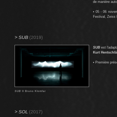
de manière auto
• 05 - 06 nove
Festival, Zeis
>
SUB
(2019)
SUB
est l'adapt
Kurt Hentschl
• Première prés
SUB
© Bruno Klomfar
>
SOL
(2017)