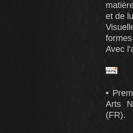
matièr
et de l
Visuel
formes 
Avec l'
• Prem
Arts N
(FR).