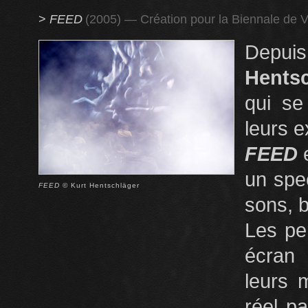
>
FEED
(2005) — Création pour la Biennale de 
Depui
Hentsc
qui se
leurs 
FEED
un spe
FEED
© Kurt Hentschläger
sons, b
Les pe
écran 
leurs 
réel p