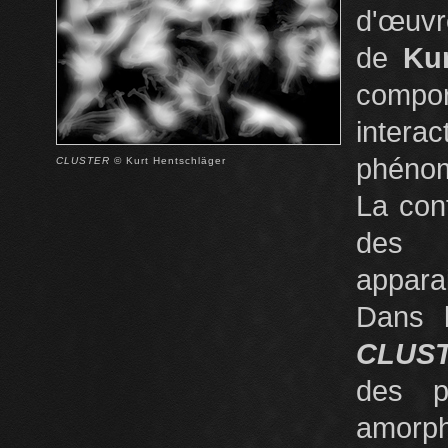
d'œuvr
de
Ku
compo
interac
phénom
CLUSTER
© Kurt Hentschläger
La conf
des 
appara
Dans l
CLUS
des p
amorp