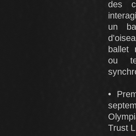
des cl
interag
un ba
d'oise
ballet
ou te
synchr
• Prem
septe
Olympi
Trust L