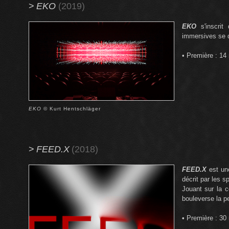
>
EKO
(2019)
EKO
s'inscrit
immersives se d
• Première : 1
EKO
© Kurt Hentschläger
>
FEED.X
(2018)
FEED.X
est un
décrit par les 
Jouant sur la c
bouleverse la pe
• Première : 30