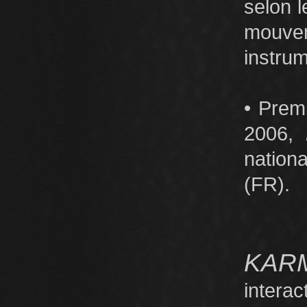
selon l
mouvem
instru
• Premi
2006,
nation
(FR).
KARM
intera