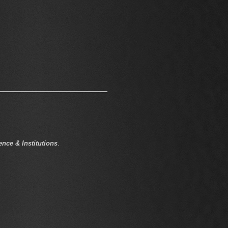
ence & Institutions
.
c