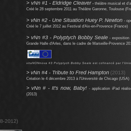
>
vNn #1 - Eldridge Cleaver
-
théâtre musical et d’a
Créé le 28 septembre 2011 au Théâtre Garonne, Toulouse (Fr
>
vNn #2 - Une Situation Huey P. Newton
- op
Créé le 7 juillet 2012 au Festival d'Aix-en-Provence (France)
>
vNn #3 - Polyptych Bobby Seale
- exposition
Grande Halle d'Arles, dans le cadre de Marseille-Provence 20
vitaNONnova #3 Polyptych Bobby Seale
est cofinancé par l'Un
>
vNn #4 - Tribute to Fred Hampton
(2013)
Création le 4 décembre 2013 à l'Université de Chicago (USA)
>
vNn # - It's now, Baby!
- application iPad réali
(2013)
8-2012)