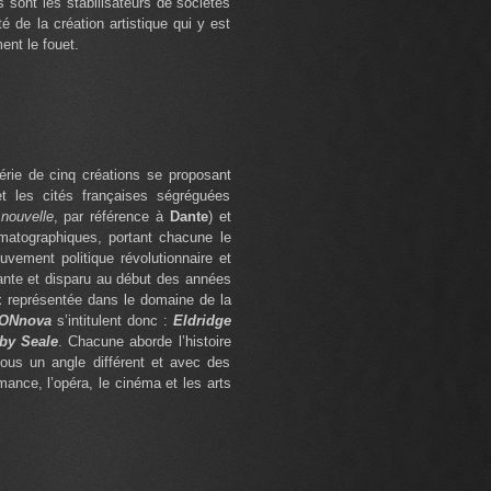
ls sont les stabilisateurs de sociétés
é de la création artistique qui y est
ent le fouet.
érie de cinq créations se proposant
et les cités françaises ségréguées
 nouvelle
, par référence à
Dante
) et
matographiques, portant chacune le
uvement politique révolutionnaire et
ante et disparu au début des années
x représentée dans le domaine de la
NONnova
s’intitulent donc :
Eldridge
by Seale
. Chacune aborde l’histoire
ous un angle différent et avec des
mance, l’opéra, le cinéma et les arts