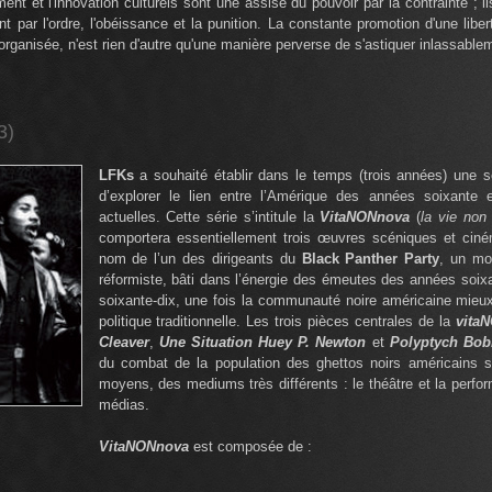
ent et l'innovation culturels sont une assise du pouvoir par la contrainte ; i
 par l'ordre, l'obéissance et la punition. La constante promotion d'une libert
 organisée, n'est rien d'autre qu'une manière perverse de s'astiquer inlassablem
3)
LFKs
a souhaité établir dans le temps (trois années) une s
d’explorer le lien entre l’Amérique des années soixante 
actuelles. Cette série s’intitule la
VitaNONnova
(
la vie non
comportera essentiellement trois œuvres scéniques et ciné
nom de l’un des dirigeants du
Black Panther Party
, un mo
réformiste, bâti dans l’énergie des émeutes des années soix
soixante-dix, une fois la communauté noire américaine mieu
politique traditionnelle. Les trois pièces centrales de la
vita
Cleaver
,
Une Situation Huey P. Newton
et
Polyptych Bob
du combat de la population des ghettos noirs américains s
moyens, des mediums très différents : le théâtre et la perfor
médias.
VitaNONnova
est composée de :