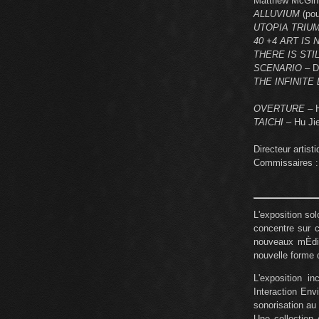
Matthew McGinit
ALLUVIUM
(pou
UTOPIA TRIU
40 +4 ART IS
THERE IS STI
SCENARIO
– D
THE INFINITE 
OVERTURE
– 
TAICHI
– Hu Ji
Directeur artist
Commissaires :
L'exposition so
concentre sur 
nouveaux mÈdia
nouvelle forme d
L'exposition i
Interaction Env
sonorisation a
Une collection