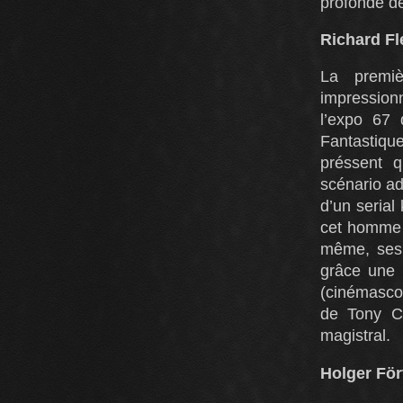
profonde d
Richard Fl
La premiè
impression
l’expo 67 
Fantastiqu
préssent q
scénario adé
d’un serial
cet homme a
même, ses v
grâce une u
(cinémascop
de Tony C
magistral.
Holger För