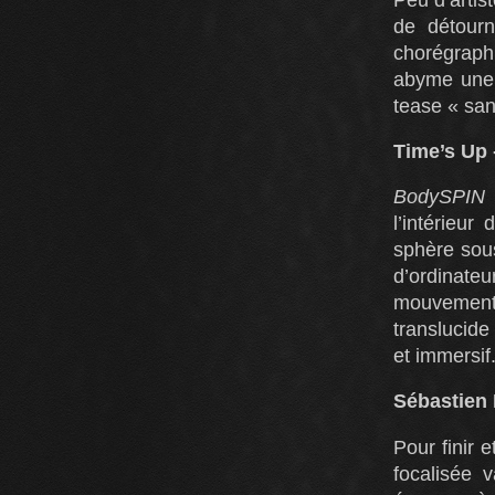
de détour
chorégraph
abyme une c
tease « san
Time’s Up
BodySPIN
l’intérieur
sphère sous
d’ordinateu
mouvement
translucide 
et immersif
Sébastien 
Pour finir 
focalisée 