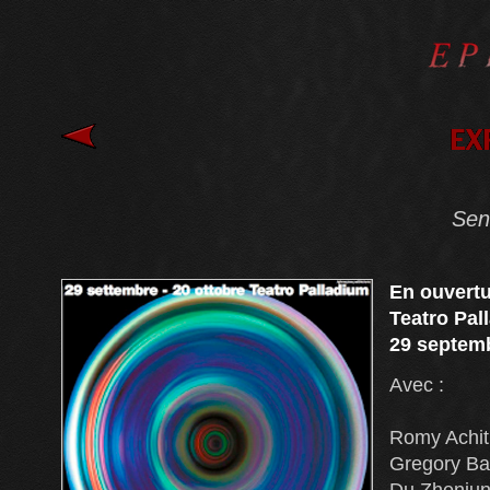
Sen
En ouvert
Teatro Pa
29 septemb
Avec :
Romy Achit
Gregory Ba
Du Zhenjun