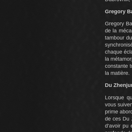
Gregory B
Gregory Bar
de la mécan
tambour du
synchronis
chaque écla
la métamorp
constante t
la matière.
Du Zhenju
Lorsque qu
vous suiven
prime abord
de ces Du Z
d’avoir pu 