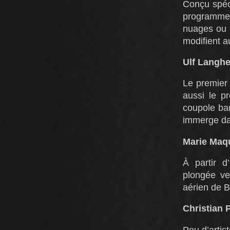
Conçu spé
programme 
nuages ou 
modifient a
Ulf Langhe
Le premier
aussi le p
coupole bar
immerge dan
Marie Maqu
À partir d
plongée ver
aérien de Be
Christian 
Peu d’artis