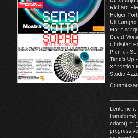
Richard Fle
Holger Fört
Ulf Langhei
Marie Maqu
David Mois
Christian P
Pierrick Sor
Time's Up 
Sébastien 
Studio Azzu
Commissaria
Lentement
transformé
odorat) ori
progressive