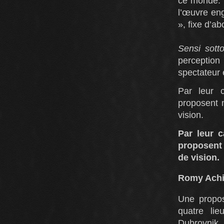
ce monde. L
l’œuvre eng
», fixe d’a
Sensi sott
perception 
spectateur 
Par leur c
proposent n
vision.
Par leur c
proposent 
de vision.
Romy Achi
Une propos
quatre li
Dubrovnik,