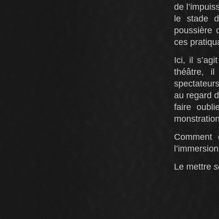
de l’impuis
le stade d
poussière d
ces pratiqua
Ici, il s’a
théâtre, i
spectateur
au regard de
faire oubl
monstration
Comment d
l’immersion,
Le mettre
s