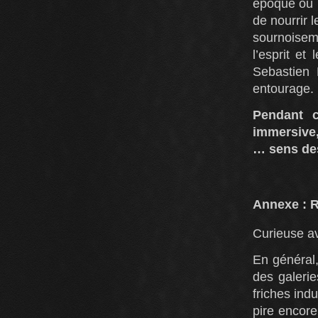
époque où l
de nourrir 
sournoisem
l’esprit et
Sebastien 
entourage.
Pendant ce
immersive,
… sens de
Annexe : R
Curieuse av
En général
des galeri
friches ind
pire encore