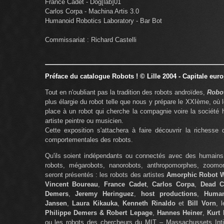
France Cadet - Dog[lab]01
Carlos Corpa - Machina Artis 3.0
Humanoid Robotics Laboratory - Bar Bot
Commissariat : Richard Castelli
Préface du catalogue Robots ! © Lille 2004 - Capitale eur
Tout en n'oubliant pas la tradition des robots androïdes,
Robot
plus élargie du robot telle que nous y prépare le XXIème, où le
place à un robot qui cherche la compagnie voire la société 
artiste peintre ou musicien.
Cette exposition s'attachera à faire découvrir la richesse 
comportementales des robots.
Qu'ils soient indépendants ou connectés avec des humains
robots, mégarobots, nanorobots, anthropomorphes, zoom
seront présentés : les robots des artistes
Amorphic Robot 
Vincent Boureau
,
France Cadet
,
Carlos Corpa
,
Dead C
Demers
,
Jeremy Heringuez
,
host productions
,
Human
Jansen
,
Laura Kikauka
,
Kenneth Rinaldo
et
Bill Vorn
, 
Philippe Demers & Robert Lepage
,
Hannes Heiner
,
Kurt
ou les robots des chercheurs du MIT – Massachussets Inti