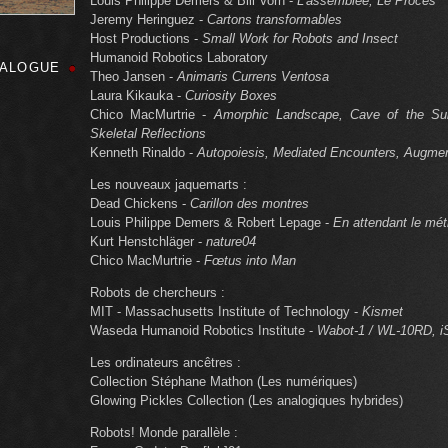
Louis Philippe Demers & Bill Vorn -
L'assemblée, Le Procès
Jeremy Heringuez -
Cartons transformables
Host Productions -
Small Work for Robots and Insect
Humanoid Robotics Laboratory
TALOGUE
Theo Jansen -
Animaris Currens Ventosa
Laura Kikauka -
Curiosity Boxes
Chico MacMurtrie -
Amorphic Landscape, Cave of the Su
Skeletal Reflections
Kenneth Rinaldo -
Autopoiesis, Mediated Encounters, Augmen
Les nouveaux jaquemarts :
Dead Chickens -
Carillon des montres
Louis Philippe Demers & Robert Lepage -
En attendant le mét
Kurt Henstchläger -
nature04
Chico MacMurtrie -
Fœtus into Man
Robots de chercheurs :
MIT - Massachusetts Institute of Technology -
Kismet
Waseda Humanoid Robotics Institute -
Wabot-1 / WL-10RD, 
Les ordinateurs ancêtres :
Collection Stéphane Mathon (Les numériques)
Glowing Pickles Collection (Les analogiques hybrides)
Robots! Monde parallèle :