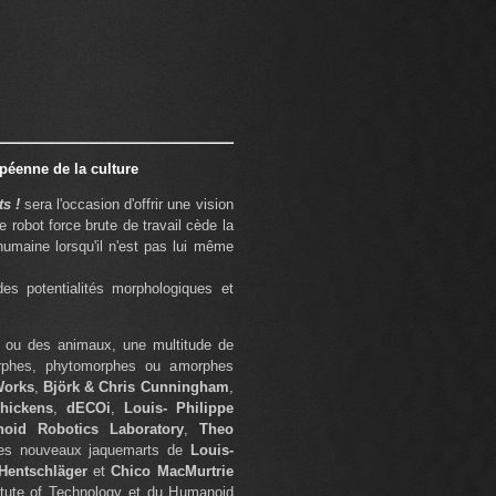
opéenne de la culture
s !
sera l'occasion d'offrir une vision
 robot force brute de travail cède la
humaine lorsqu'il n'est pas lui même
des potentialités morphologiques et
 ou des animaux, une multitude de
orphes, phytomorphes ou amorphes
Works
,
Björk & Chris Cunningham
,
hickens
,
dECOi
,
Louis- Philippe
oid Robotics Laboratory
,
Theo
les nouveaux jaquemarts de
Louis-
 Hentschläger
et
Chico MacMurtrie
tute of Technology et du Humanoid