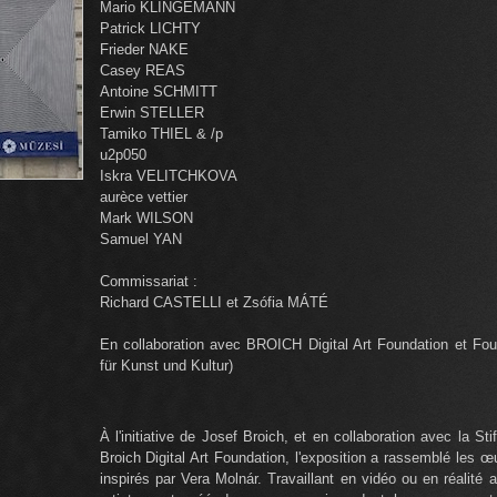
Mario KLINGEMANN
Patrick LICHTY
Frieder NAKE
Casey REAS
Antoine SCHMITT
Erwin STELLER
Tamiko THIEL & /p
u2p050
Iskra VELITCHKOVA
aurèce vettier
Mark WILSON
Samuel YAN
Commissariat :
Richard CASTELLI et Zsófia MÁTÉ
En collaboration avec BROICH Digital Art Foundation et Foun
für Kunst und Kultur)
À l'initiative de Josef Broich, et en collaboration avec la Sti
Broich Digital Art Foundation, l'exposition a rassemblé les 
inspirés par Vera Molnár. Travaillant en vidéo ou en réalité 