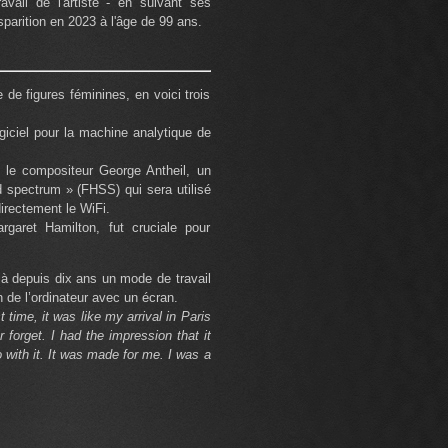
ail de l'artiste - en suivant ses
parition en 2023 à l'âge de 99 ans.
e de figures féminines, en voici trois
giciel pour la machine analytique de
 le compositeur George Antheil, un
d spectrum » (FHSS) qui sera utilisé
irectement le WiFi.
garet Hamilton, fut cruciale pour
à depuis dix ans un mode de travail
n de l’ordinateur avec un écran.
 time, it was like my arrival in Paris
 forget. I had the impression that it
 with it. It was made for me. I was a