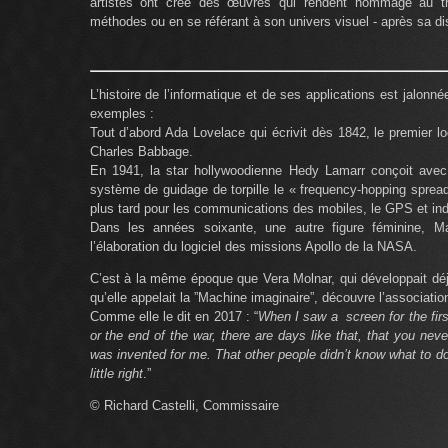
artistes ont créé des œuvres qui rendent hommage au trav
méthodes ou en se référant à son univers visuel - après sa dis
L’histoire de l’informatique et de ses applications est jalonné
exemples :
Tout d’abord Ada Lovelace qui écrivit dès 1842, le premier lo
Charles Babbage.
En 1941, la star hollywoodienne Hedy Lamarr conçoit avec
système de guidage de torpille le « frequency-hopping sprea
plus tard pour les communications des mobiles, le GPS et ind
Dans les années soixante, une autre figure féminine, Mar
l’élaboration du logiciel des missions Apollo de la NASA.
C’est à la même époque que Vera Molnar, qui développait déj
qu’elle appelait la ”Machine imaginaire”, découvre l’associatio
Comme elle le dit en 2017 : “
When I saw a screen for the first
or the end of the war, there are days like that, that you never
was invented for me. That other people didn’t know what to do
little right
.”
© Richard Castelli, Commissaire