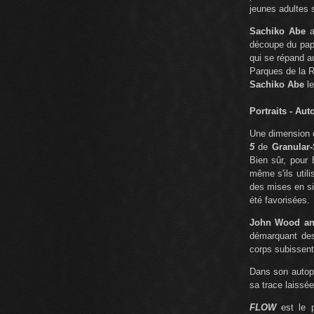
jeunes adultes 
Sachiko Abe
a
découpe du papie
qui se répand au
Parques de la R
Sachiko Abe
le
Portraits - Aut
Une dimension q
5
de
Granular-
Bien sûr, pour 
même s'ils util
des mises en si
été favorisées.
John Wood an
démarquant des
corps subissent 
Dans son autopo
sa trace laissée
FLOW
est le p