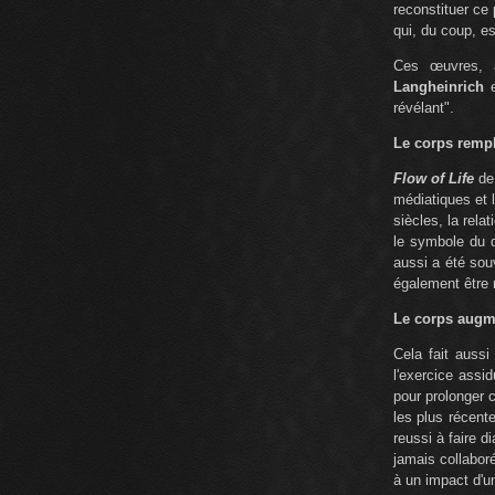
reconstituer ce 
qui, du coup, es
Ces œuvres, a
Langheinrich
e
révélant".
Le corps remp
Flow of Life
d
médiatiques et 
siècles, la rela
le symbole du d
aussi a été sou
également être 
Le corps augm
Cela fait auss
l'exercice assi
pour prolonger c
les plus récent
reussi à faire d
jamais collabor
à un impact d'u