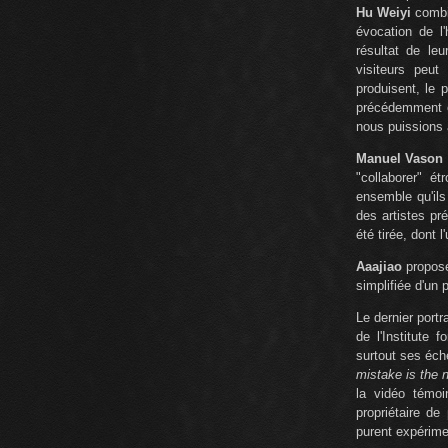
Hu Weiyi
combin
évocation de l'
résultat de le
visiteurs peu
produisent, le 
précédemment
nous puissions 
Manuel Vason
"collaborer" é
ensemble qu'ils
des artistes p
été tirée, dont 
Aaajiao
propose 
simplifiée d'un p
Le dernier portr
de l'Institute
surtout ses éche
mistake is the n
la vidéo témoi
propriétaire de
purent expérimen