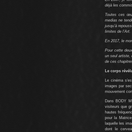
déjà les commi
Toutes ces œuv
medias ne tend
jusqu’à repous
limites de l’Art.
En 2017, le mon
Pour cette deux
un seul artiste
de ces chapitre
Le corps révél
Le cinéma s'est
images par secon
mouvement cont
Dans BODY MEDI
visiteurs que g
hautes fréque
pour la Matric
laquelle les im
dont le cerve