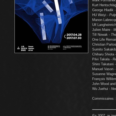
Mark Formanek
Kurt Hentschläg
George Hladik 
HU Weiyi -
Pulp
Manon Labrecq
Ulf Langheinric
Julien Maire -
M
Till Nowak -
The
One Life Remai
Christian Parto
Sumito Sakakib
Chiharu Shiota 
Pilvi Takala -
Re
Shiro Takatani 
Manuel Vason -
Susanne Wagne
François Willè
John Wood and 
Wu Juehui -
Neu
Commissaires : 
En 2007, je te