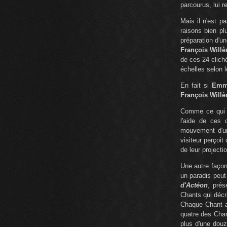
parcourus, lui r
Mais il n'est p
raisons bien pl
préparation d'u
François Will
de ces 24 cliché
échelles selon 
En fait si
Emma
François Will
Comme ce qui p
l'aide de ces
mouvement d'un 
visiteur perçoi
de leur projecti
Une autre façon
un paradis peut
d'Actéon
, pré
Chants qui décr
Chaque Chant a 
quatre des Chan
plus d'une douz