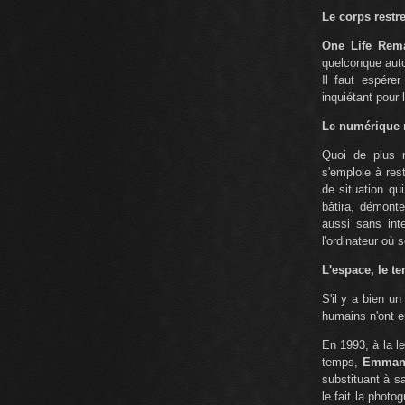
Le corps restre
One Life Rem
quelconque auto
Il faut espére
inquiétant pour l
Le numérique 
Quoi de plus 
s'emploie à res
de situation qu
bâtira, démonte
aussi sans int
l'ordinateur où 
L'espace, le te
S'il y a bien u
humains n'ont e
En 1993, à la l
temps,
Emmanu
substituant à sa
le fait la photo