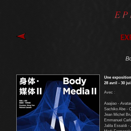
Bo
Une
exposition
28 avril - 30 ju
Avec :
Aaajiao -
Avata
Sachiko Abe -
C
Jean Michel Br
Emmanuel Carli
Jalila Essaïdi -