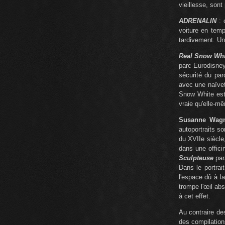
vieillesse, son
ADRENALIN
: 
voiture en tem
tardivement. Un
Real Snow Whi
parc Eurodisney,
sécurité du par
avec une naïvet
Snow White est 
vraie qu'elle-m
Susanne Wag
autoportraits so
du XVIIe siècl
dans une offici
Sculpteuse
para
Dans le portrai
l'espace dû à l
trompe l'œil ab
à cet effet.
Au contraire de
des compilations